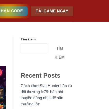
HẬN CODE
TẢI GAME NGAY
Tìm kiếm
TÌM
KIẾM
Recent Posts
Cách chơi Star Hunter bắn cá
đổi thưởng lc79: bắn phi
thuyền đúng nhịp để săn
thưởng lớn