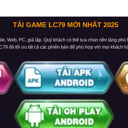
TẢI GAME LC79 MỚI NHẤT 2025
ile, Web, PC, giả lập. Quý khách có thể lựa chọn nền tảng phù
79 đã tối ưu tất cả các phiên bản để phù hợp với mọi khách h