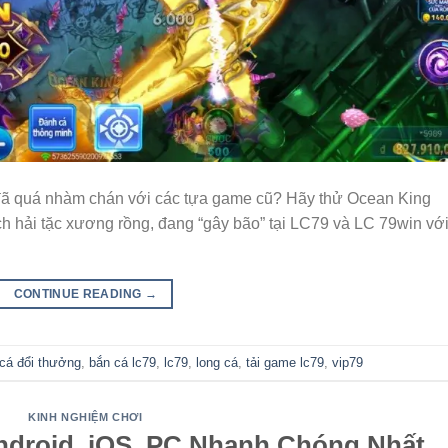
đã quá nhàm chán với các tựa game cũ? Hãy thử Ocean King
h hải tặc xương rồng, đang “gây bão” tại LC79 và LC 79win với 
CONTINUE READING
→
cá đổi thưởng
,
bắn cá lc79
,
lc79
,
long cá
,
tải game lc79
,
vip79
KINH NGHIỆM CHƠI
ndroid, iOS, PC Nhanh Chóng Nhất