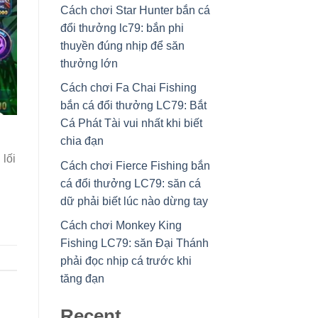
Cách chơi Star Hunter bắn cá
đổi thưởng lc79: bắn phi
thuyền đúng nhịp để săn
thưởng lớn
Cách chơi Fa Chai Fishing
bắn cá đổi thưởng LC79: Bắt
Cá Phát Tài vui nhất khi biết
chia đạn
lối
Cách chơi Fierce Fishing bắn
cá đổi thưởng LC79: săn cá
dữ phải biết lúc nào dừng tay
Cách chơi Monkey King
Fishing LC79: săn Đại Thánh
phải đọc nhịp cá trước khi
tăng đạn
Recent