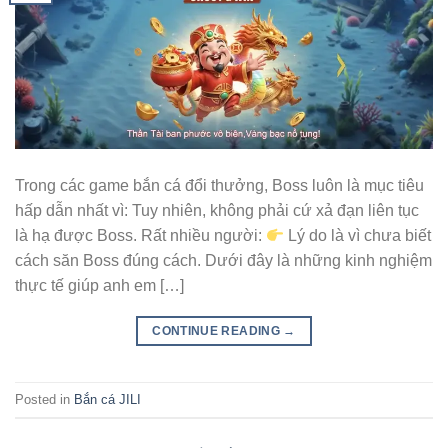
Trong các game bắn cá đổi thưởng, Boss luôn là mục tiêu
hấp dẫn nhất vì: Tuy nhiên, không phải cứ xả đạn liên tục
là hạ được Boss. Rất nhiều người:
Lý do là vì chưa biết
cách săn Boss đúng cách. Dưới đây là những kinh nghiệm
thực tế giúp anh em […]
CONTINUE READING
→
Posted in
Bắn cá JILI