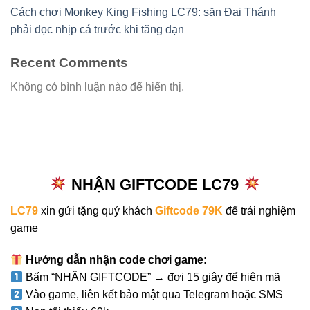
Cách chơi Monkey King Fishing LC79: săn Đại Thánh
phải đọc nhịp cá trước khi tăng đạn
Recent Comments
Không có bình luận nào để hiển thị.
NHẬN
GIFTCODE
LC79
LC79
xin gửi tặng quý khách
Giftcode 79K
để trải nghiệm
game
Hướng dẫn nhận code chơi game:
Bấm “NHẬN GIFTCODE” → đợi 15 giây để hiện mã
Vào game, liên kết bảo mật qua Telegram hoặc SMS