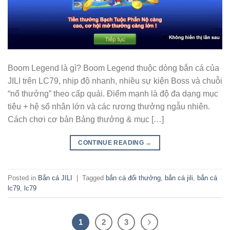
Boom Legend là gì? Boom Legend thuộc dòng bắn cá của
JILI trên LC79, nhịp độ nhanh, nhiều sự kiện Boss và chuỗi
“nổ thưởng” theo cấp quái. Điểm mạnh là độ đa dạng mục
tiêu + hệ số nhân lớn và các rương thưởng ngẫu nhiên.
Cách chơi cơ bản Bảng thưởng & mục […]
CONTINUE READING
→
Posted in
Bắn cá JILI
|
Tagged
bắn cá đổi thưởng
,
bắn cá jili
,
bắn cá
lc79
,
lc79
1
2
3