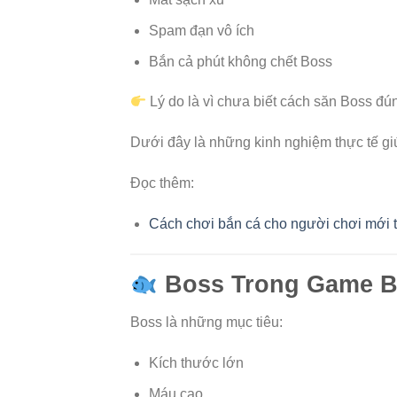
Spam đạn vô ích
Bắn cả phút không chết Boss
Lý do là vì chưa biết cách săn Boss đú
Dưới đây là những kinh nghiệm thực tế gi
Đọc thêm:
Cách chơi bắn cá cho người chơi mới t
Boss Trong Game B
Boss là những mục tiêu:
Kích thước lớn
Máu cao