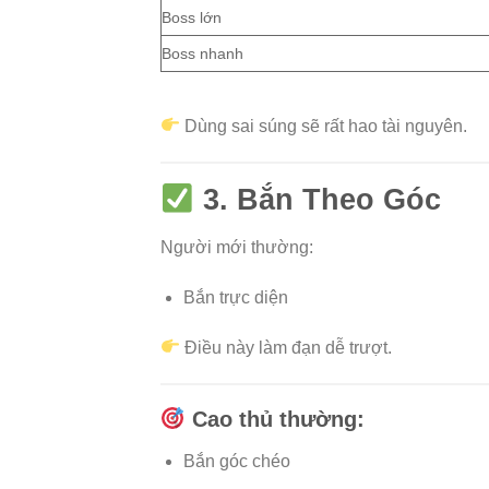
Boss lớn
Boss nhanh
Dùng sai súng sẽ rất hao tài nguyên.
3. Bắn Theo Góc
Người mới thường:
Bắn trực diện
Điều này làm đạn dễ trượt.
Cao thủ thường:
Bắn góc chéo