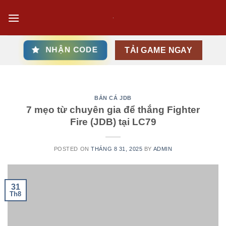
Skip
to
content
NHẬN CODE
TẢI GAME NGAY
BẮN CÁ JDB
7 mẹo từ chuyên gia để thắng Fighter
Fire (JDB) tại LC79
POSTED ON
THÁNG 8 31, 2025
BY
ADMIN
31
Th8