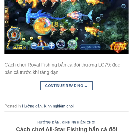
Cách chơi Royal Fishing bắn cá đổi thưởng LC79: đọc
bàn cá trước khi tăng đạn
CONTINUE READING
→
Posted in
Hướng dẫn
,
Kinh nghiệm chơi
HƯỚNG DẪN
,
KINH NGHIỆM CHƠI
Cách chơi All-Star Fishing bắn cá đổi