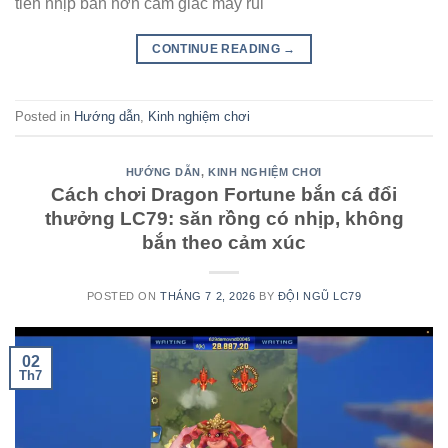
tiên nhịp bàn hơn cảm giác may rủi
CONTINUE READING
→
Posted in
Hướng dẫn
,
Kinh nghiệm chơi
HƯỚNG DẪN
,
KINH NGHIỆM CHƠI
Cách chơi Dragon Fortune bắn cá đổi
thưởng LC79: săn rồng có nhịp, không
bắn theo cảm xúc
POSTED ON
THÁNG 7 2, 2026
BY
ĐỘI NGŨ LC79
02
Th7