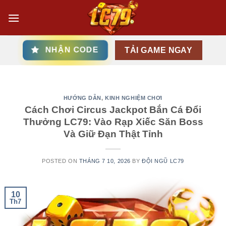
Skip
to
content
NHẬN CODE
TẢI GAME NGAY
HƯỚNG DẪN
,
KINH NGHIỆM CHƠI
Cách Chơi Circus Jackpot Bắn Cá Đổi
Thưởng LC79: Vào Rạp Xiếc Săn Boss
Và Giữ Đạn Thật Tỉnh
POSTED ON
THÁNG 7 10, 2026
BY
ĐỘI NGŨ LC79
10
Th7