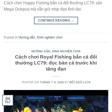
Cách chơi Happy Fishing bắn cá đổi thưởng LC79: săn
Mega Octopus mà vẫn giữ nhịp đạn tỉnh táo
CONTINUE READING
→
Posted in
Hướng dẫn
,
Kinh nghiệm chơi
HƯỚNG DẪN
,
KINH NGHIỆM CHƠI
Cách chơi Royal Fishing bắn cá đổi
thưởng LC79: đọc bàn cá trước khi
tăng đạn
POSTED ON
THÁNG 7 4, 2026
BY
ĐỘI NGŨ LC79
04
Th7