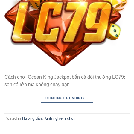
Cách chơi Ocean King Jackpot bắn cá đổi thưởng LC79:
săn cá lớn mà không cháy đạn
CONTINUE READING
→
Posted in
Hướng dẫn
,
Kinh nghiệm chơi