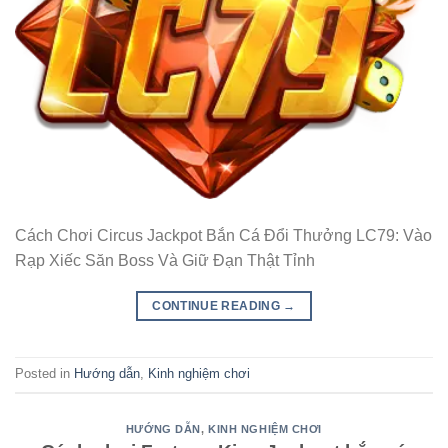
Cách Chơi Circus Jackpot Bắn Cá Đổi Thưởng LC79: Vào
Rạp Xiếc Săn Boss Và Giữ Đạn Thật Tỉnh
CONTINUE READING
→
Posted in
Hướng dẫn
,
Kinh nghiệm chơi
HƯỚNG DẪN
,
KINH NGHIỆM CHƠI