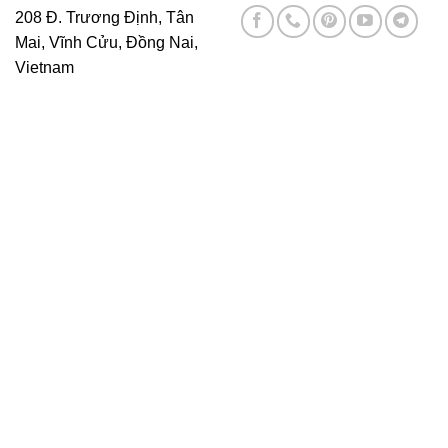
208 Đ. Trương Định, Tân
Mai, Vĩnh Cửu, Đồng Nai,
Vietnam