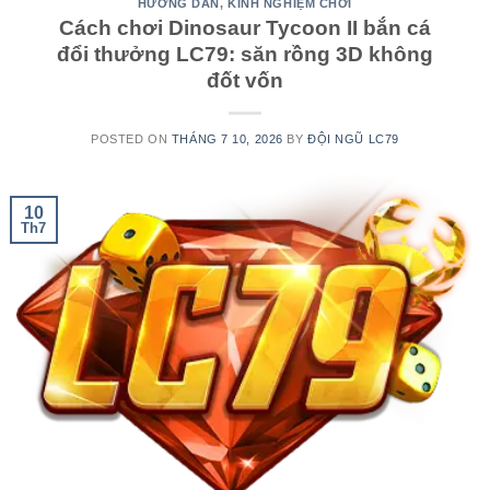
HƯỚNG DẪN
,
KINH NGHIỆM CHƠI
Cách chơi Dinosaur Tycoon II bắn cá
đổi thưởng LC79: săn rồng 3D không
đốt vốn
POSTED ON
THÁNG 7 10, 2026
BY
ĐỘI NGŨ LC79
10
Th7