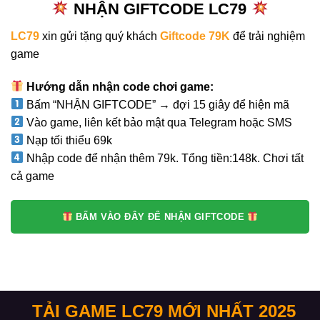
NHẬN
GIFTCODE
LC79
LC79
xin gửi tặng quý khách
Giftcode 79K
để trải nghiệm
game
Hướng dẫn nhận code chơi game:
Bấm “NHẬN GIFTCODE” → đợi 15 giây để hiện mã
Vào game, liên kết bảo mật qua Telegram hoặc SMS
Nạp tối thiểu 69k
Nhập code để nhận thêm 79k. Tổng tiền:148k. Chơi tất
cả game
BẤM VÀO ĐÂY ĐỂ NHẬN GIFTCODE
TẢI GAME LC79 MỚI NHẤT 2025