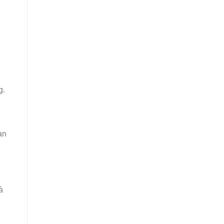
g.
ạn
à