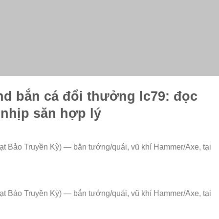
d bắn cá đổi thưởng lc79: đọc
 nhịp săn hợp lý
t Bảo Truyền Kỳ) — bắn tướng/quái, vũ khí Hammer/Axe, tại
t Bảo Truyền Kỳ) — bắn tướng/quái, vũ khí Hammer/Axe, tại