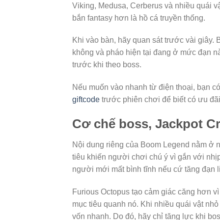
Viking, Medusa, Cerberus và nhiều quái v
bắn fantasy hơn là hồ cá truyền thống.
Khi vào bàn, hãy quan sát trước vài giây. 
không và pháo hiện tại đang ở mức đạn nà
trước khi theo boss.
Nếu muốn vào nhanh từ điện thoại, bạn c
giftcode
trước phiên chơi để biết có ưu đ
Cơ chế boss, Jackpot Cr
Nội dung riêng của Boom Legend nằm ở nh
tiêu khiến người chơi chú ý vì gắn với nh
người mới mất bình tĩnh nếu cứ tăng đạn li
Furious Octopus tạo cảm giác căng hơn vì
mục tiêu quanh nó. Khi nhiều quái vật nh
vốn nhanh. Do đó, hãy chỉ tăng lực khi b