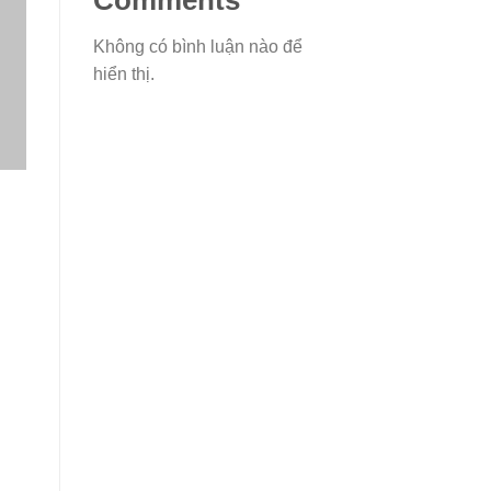
Comments
Không có bình luận nào để
hiển thị.