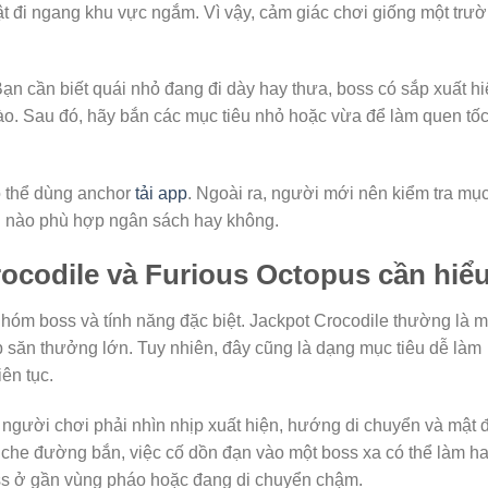
ật đi ngang khu vực ngắm. Vì vậy, cảm giác chơi giống một trư
Bạn cần biết quái nhỏ đang đi dày hay thưa, boss có sắp xuất h
o. Sau đó, hãy bắn các mục tiêu nhỏ hoặc vừa để làm quen tố
ó thể dùng anchor
tải app
. Ngoài ra, người mới nên kiểm tra mụ
ãi nào phù hợp ngân sách hay không.
ocodile và Furious Octopus cần hiể
óm boss và tính năng đặc biệt. Jackpot Crocodile thường là 
ịp săn thưởng lớn. Tuy nhiên, đây cũng là dạng mục tiêu dễ làm
ên tục.
 người chơi phải nhìn nhịp xuất hiện, hướng di chuyển và mật 
ỏ che đường bắn, việc cố dồn đạn vào một boss xa có thể làm h
oss ở gần vùng pháo hoặc đang di chuyển chậm.