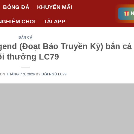
BÓNG ĐÁ
KHUYẾN MÃI
N
NGHIỆM CHƠI
TẢI APP
BẮN CÁ
end (Đoạt Bảo Truyền Kỳ) bắn cá
ổi thưởng LC79
 ON
THÁNG 7 3, 2026
BY
ĐỘI NGŨ LC79