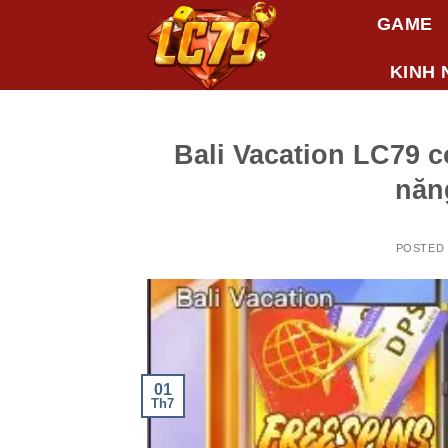
Skip
GAME
to
content
KINH 
Bali Vacation LC79 
năn
POSTED
01
Th7