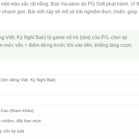
ột màu sắc rất riêng. Bali Vacation do PG Soft phát hành. Vì t
 nhanh gọn. Bài viết này sẽ mổ xẻ trải nghiệm thực chiến, giúp
ng Việt: Kỳ Nghỉ Bali) là game nổ hũ (slot) của PG, chơi tại
n mức vốn + điểm dừng trước khi vào tiền, không tăng cược
 (tên tiếng Việt: Kỳ Nghỉ Bali)
 Cao (tham khảo)
h nhiệm, đặt hạn mức
ý vốn kỷ luật