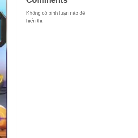
Comments
Không có bình luận nào để
hiển thị.