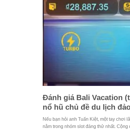
Đánh giá Bali Vacation (t
nổ hũ chủ đề du lịch đảo
Nếu bạn hỏi anh Tuấn Kiệt, một tay chơi l
nằm trong nhóm slot đáng thử nhất. Cộng 