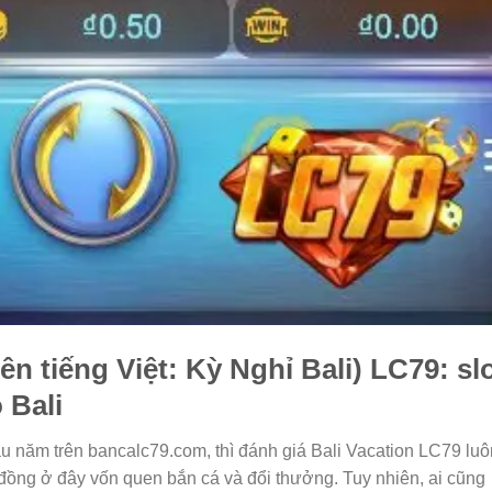
ên tiếng Việt: Kỳ Nghỉ Bali) LC79: sl
 Bali
âu năm trên bancalc79.com, thì đánh giá Bali Vacation LC79 luô
đồng ở đây vốn quen bắn cá và đổi thưởng. Tuy nhiên, ai cũng