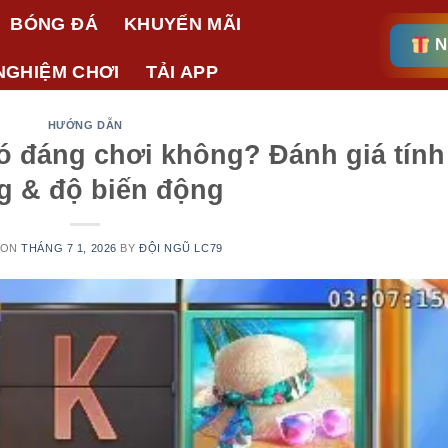
BÓNG ĐÁ
KHUYẾN MÃI
N
NGHIỆM CHƠI
TẢI APP
HƯỚNG DẪN
có đáng chơi không? Đánh giá tính
g & độ biến động
 ON
THÁNG 7 1, 2026
BY
ĐỘI NGŨ LC79