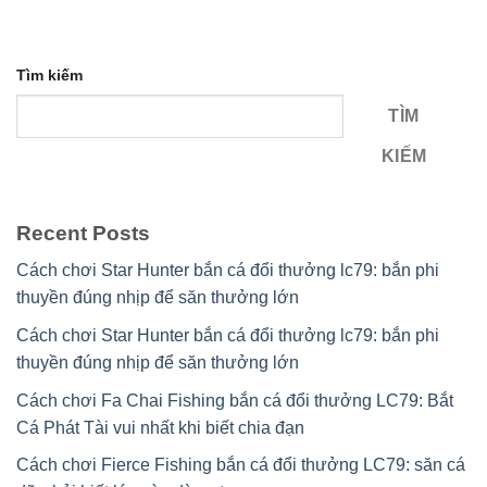
Tìm kiếm
TÌM
KIẾM
Recent Posts
Cách chơi Star Hunter bắn cá đổi thưởng lc79: bắn phi
thuyền đúng nhịp để săn thưởng lớn
Cách chơi Star Hunter bắn cá đổi thưởng lc79: bắn phi
thuyền đúng nhịp để săn thưởng lớn
Cách chơi Fa Chai Fishing bắn cá đổi thưởng LC79: Bắt
Cá Phát Tài vui nhất khi biết chia đạn
Cách chơi Fierce Fishing bắn cá đổi thưởng LC79: săn cá