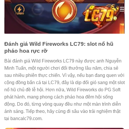
Đánh giá Wild Fireworks LC79: slot nổ hũ
pháo hoa rực rỡ
Bài đánh giá Wild Fireworks LC79 này được anh Nguyễn
Minh Tuấn, một người chơi đổi thưởng lâu năm, chia sẻ
sau nhiều phiên thực chiến. Vì vậy, nếu bạn đang quen với
cộng đồng bắn cá tại LC79, đây là dịp đổi gió sang một slot
nổ hũ chủ đề lễ hội. Hơn nữa, Wild Fireworks do PG Soft
phát hành, mang phong cách pháo hoa đêm hội sống
động. Do đó, từng vòng quay đều như một màn trình diễn
ánh sáng. Tiếp theo, hãy cùng đi sâu vào trải nghiệm thật
tại bancalc79.com.