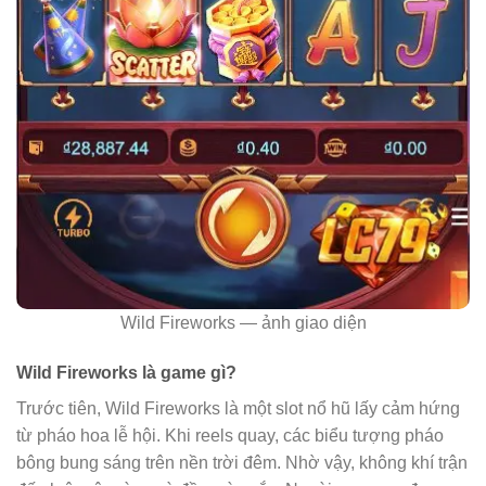
Wild Fireworks — ảnh giao diện
Wild Fireworks là game gì?
Trước tiên, Wild Fireworks là một slot nổ hũ lấy cảm hứng
từ pháo hoa lễ hội. Khi reels quay, các biểu tượng pháo
bông bung sáng trên nền trời đêm. Nhờ vậy, không khí trận