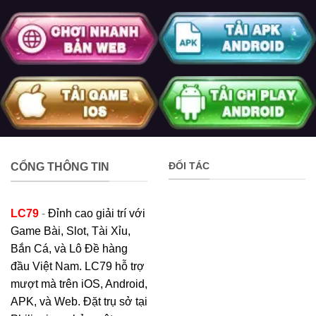
ĐỐI TÁC
CỔNG THÔNG TIN
LC79
-
Đỉnh cao giải trí với
Game Bài, Slot, Tài Xỉu,
Bắn Cá, và Lô Đề hàng
đầu Việt Nam. LC79 hỗ trợ
mượt mà trên iOS, Android,
APK, và Web.
Đặt trụ sở tại