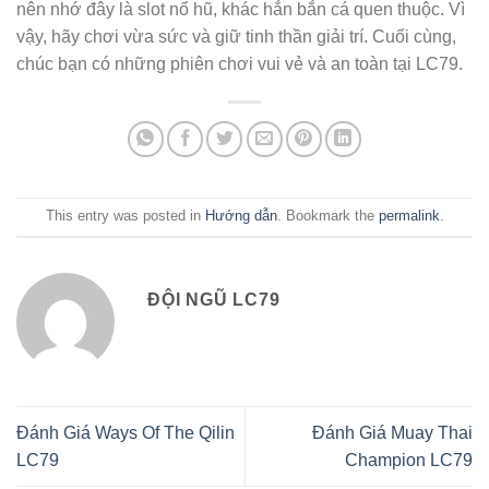
nên nhớ đây là slot nổ hũ, khác hẳn bắn cá quen thuộc. Vì
vậy, hãy chơi vừa sức và giữ tinh thần giải trí. Cuối cùng,
chúc bạn có những phiên chơi vui vẻ và an toàn tại LC79.
This entry was posted in
Hướng dẫn
. Bookmark the
permalink
.
ĐỘI NGŨ LC79
Đánh Giá Ways Of The Qilin
Đánh Giá Muay Thai
LC79
Champion LC79