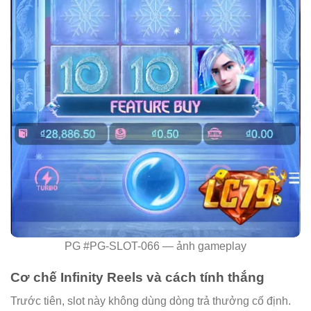
PG #PG-SLOT-066 — ảnh gameplay
Cơ chế Infinity Reels và cách tính thắng
Trước tiên, slot này không dùng dòng trả thưởng cố định.