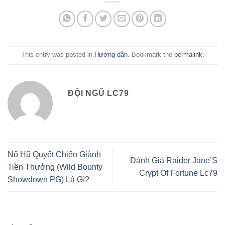
This entry was posted in
Hướng dẫn
. Bookmark the
permalink
.
ĐỘI NGŨ LC79
Nổ Hũ Quyết Chiến Giành
Đánh Giá Raider Jane’S
Tiền Thưởng (Wild Bounty
Crypt Of Fortune Lc79
Showdown PG) Là Gì?