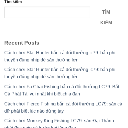
Tìm kiếm
TÌM
KIẾM
Recent Posts
Cách chơi Star Hunter bắn cá đổi thưởng lc79: bắn phi
thuyền đúng nhịp để săn thưởng lớn
Cách chơi Star Hunter bắn cá đổi thưởng lc79: bắn phi
thuyền đúng nhịp để săn thưởng lớn
Cách chơi Fa Chai Fishing bắn cá đổi thưởng LC79: Bắt
Cá Phát Tài vui nhất khi biết chia đạn
Cách chơi Fierce Fishing bắn cá đổi thưởng LC79: săn cá
dữ phải biết lúc nào dừng tay
Cách chơi Monkey King Fishing LC79: săn Đại Thánh
phải đọc nhịp cá trước khi tăng đạn