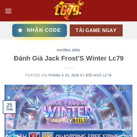
Skip
to
content
NHẬN CODE
TẢI GAME NGAY
HƯỚNG DẪN
Đánh Giá Jack Frost’S Winter Lc79
POSTED ON
THÁNG 6 25, 2026
BY
ĐỘI NGŨ LC79
25
Th6