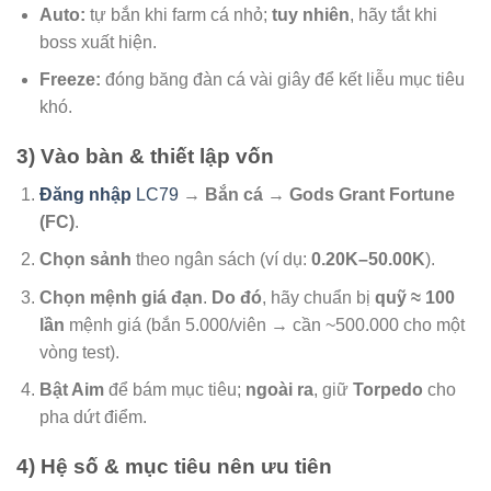
Auto:
tự bắn khi farm cá nhỏ;
tuy nhiên
, hãy tắt khi
boss xuất hiện.
Freeze:
đóng băng đàn cá vài giây để kết liễu mục tiêu
khó.
3) Vào bàn & thiết lập vốn
Đăng nhập
LC79
→
Bắn cá
→
Gods Grant Fortune
(FC)
.
Chọn sảnh
theo ngân sách (ví dụ:
0.20K–50.00K
).
Chọn mệnh giá đạn
.
Do đó
, hãy chuẩn bị
quỹ ≈ 100
lần
mệnh giá (bắn 5.000/viên → cần ~500.000 cho một
vòng test).
Bật Aim
để bám mục tiêu;
ngoài ra
, giữ
Torpedo
cho
pha dứt điểm.
4) Hệ số & mục tiêu nên ưu tiên