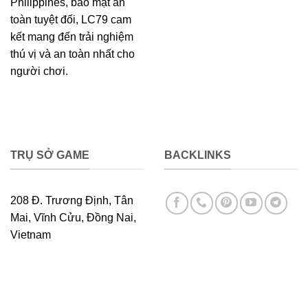
Philippines, bảo mật an
toàn tuyệt đối, LC79 cam
kết mang đến trải nghiệm
thú vị và an toàn nhất cho
người chơi.
TRỤ SỞ GAME
BACKLINKS
208 Đ. Trương Định, Tân
Mai, Vĩnh Cửu, Đồng Nai,
Vietnam