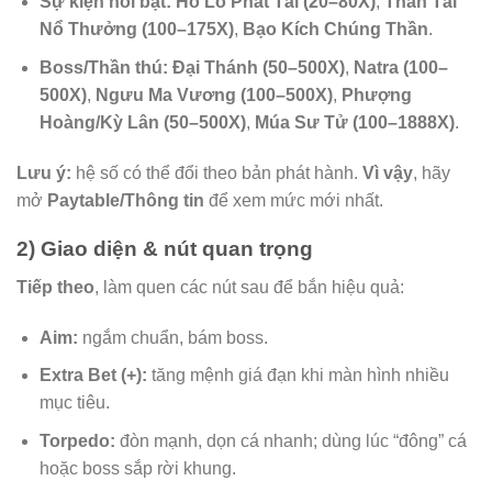
Sự kiện nổi bật:
Hồ Lô Phát Tài (20–80X)
,
Thần Tài
Nổ Thưởng (100–175X)
,
Bạo Kích Chúng Thần
.
Boss/Thần thú:
Đại Thánh (50–500X)
,
Natra (100–
500X)
,
Ngưu Ma Vương (100–500X)
,
Phượng
Hoàng/Kỳ Lân (50–500X)
,
Múa Sư Tử (100–1888X)
.
Lưu ý:
hệ số có thể đổi theo bản phát hành.
Vì vậy
, hãy
mở
Paytable/Thông tin
để xem mức mới nhất.
2) Giao diện & nút quan trọng
Tiếp theo
, làm quen các nút sau để bắn hiệu quả:
Aim:
ngắm chuẩn, bám boss.
Extra Bet (+):
tăng mệnh giá đạn khi màn hình nhiều
mục tiêu.
Torpedo:
đòn mạnh, dọn cá nhanh; dùng lúc “đông” cá
hoặc boss sắp rời khung.