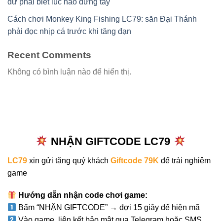
dữ phải biết lúc nào dừng tay
Cách chơi Monkey King Fishing LC79: săn Đại Thánh
phải đọc nhịp cá trước khi tăng đạn
Recent Comments
Không có bình luận nào để hiển thị.
NHẬN
GIFTCODE
LC79
LC79
xin gửi tặng quý khách
Giftcode 79K
để trải nghiệm
game
Hướng dẫn nhận code chơi game:
Bấm “NHẬN GIFTCODE” → đợi 15 giây để hiện mã
Vào game, liên kết bảo mật qua Telegram hoặc SMS