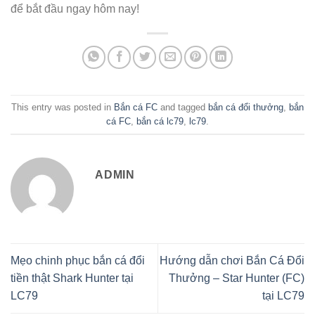
để bắt đầu ngay hôm nay!
This entry was posted in
Bắn cá FC
and tagged
bắn cá đổi thưởng
,
bắn
cá FC
,
bắn cá lc79
,
lc79
.
ADMIN
Mẹo chinh phục bắn cá đổi
Hướng dẫn chơi Bắn Cá Đổi
tiền thật Shark Hunter tại
Thưởng – Star Hunter (FC)
LC79
tại LC79