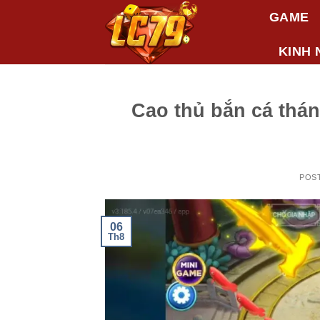
Skip
GAME
to
content
KINH 
Cao thủ bắn cá thán
POS
06
Th8