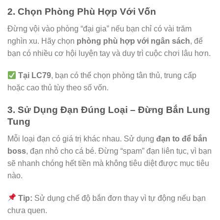
2. Chọn Phòng Phù Hợp Với Vốn
Đừng vội vào phòng “đại gia” nếu bạn chỉ có vài trăm
nghìn xu. Hãy chọn
phòng phù hợp với ngân sách
, để
bạn có nhiều cơ hội luyện tay và duy trì cuộc chơi lâu hơn.
Tại LC79
, bạn có thể chọn phòng tân thủ, trung cấp
hoặc cao thủ tùy theo số vốn.
3. Sử Dụng Đạn Đúng Loại – Đừng Bắn Lung
Tung
Mỗi loại đạn có giá trị khác nhau. Sử dụng
đạn to để bắn
boss
, đạn nhỏ cho cá bé. Đừng “spam” đạn liên tục, vì bạn
sẽ nhanh chóng hết tiền mà không tiêu diệt được mục tiêu
nào.
Tip:
Sử dụng chế độ bắn đơn thay vì tự động nếu bạn
chưa quen.