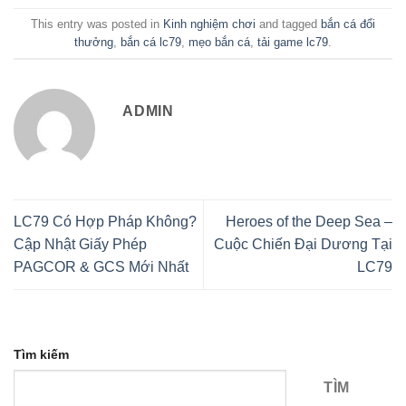
This entry was posted in
Kinh nghiệm chơi
and tagged
bắn cá đổi
thưởng
,
bắn cá lc79
,
mẹo bắn cá
,
tải game lc79
.
ADMIN
LC79 Có Hợp Pháp Không?
Heroes of the Deep Sea –
Cập Nhật Giấy Phép
Cuộc Chiến Đại Dương Tại
PAGCOR & GCS Mới Nhất
LC79
Tìm kiếm
TÌM