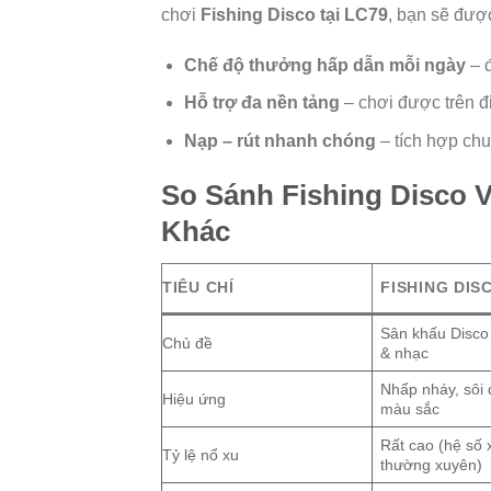
chơi
Fishing Disco tại LC79
, bạn sẽ đượ
Chế độ thưởng hấp dẫn mỗi ngày
– 
Hỗ trợ đa nền tảng
– chơi được trên điệ
Nạp – rút nhanh chóng
– tích hợp chu
So Sánh Fishing Disco
Khác
TIÊU CHÍ
FISHING DIS
Sân khấu Disco
Chủ đề
& nhạc
Nhấp nháy, sôi 
Hiệu ứng
màu sắc
Rất cao (hệ số
Tỷ lệ nổ xu
thường xuyên)