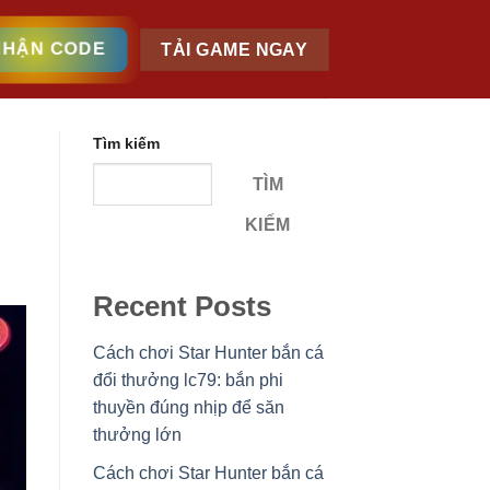
HẬN CODE
TẢI GAME NGAY
Tìm kiếm
TÌM
KIẾM
Recent Posts
Cách chơi Star Hunter bắn cá
đổi thưởng lc79: bắn phi
thuyền đúng nhịp để săn
thưởng lớn
Cách chơi Star Hunter bắn cá