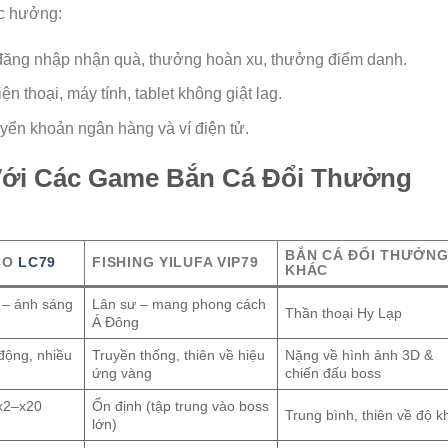
c hưởng:
đăng nhập nhận quà, thưởng hoàn xu, thưởng điểm danh.
n thoại, máy tính, tablet không giật lag.
yển khoản ngân hàng và ví điện tử.
 Với Các Game Bắn Cá Đổi Thưởng
BẮN CÁ ĐỔI THƯỞN
CO
LC79
FISHING YILUFA VIP79
KHÁC
 – ánh sáng
Lân sư – mang phong cách
Thần thoại Hy Lạp
Á Đông
động, nhiều
Truyền thống, thiên về hiệu
Nặng về hình ảnh 3D &
ứng vàng
chiến đấu boss
 x2–x20
Ổn định (tập trung vào boss
Trung bình, thiên về độ k
lớn)