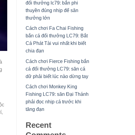
đổi thưởng lc79: bắn phi
thuyền đúng nhịp để săn
thưởng lớn
Cách chơi Fa Chai Fishing
bắn cá đổi thưởng LC79: Bắt
Cá Phát Tài vui nhất khi biết
chia đạn
Cách chơi Fierce Fishing bắn
à
cá đổi thưởng LC79: săn cá
g
dữ phải biết lúc nào dừng tay
Cách chơi Monkey King
Fishing LC79: săn Đại Thánh
phải đọc nhịp cá trước khi
ộc
tăng đạn
í,
Recent