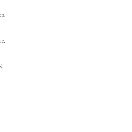
pp.
ục.
lý