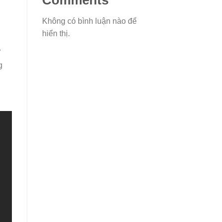
Comments
Không có bình luận nào để
hiển thị.
.
g