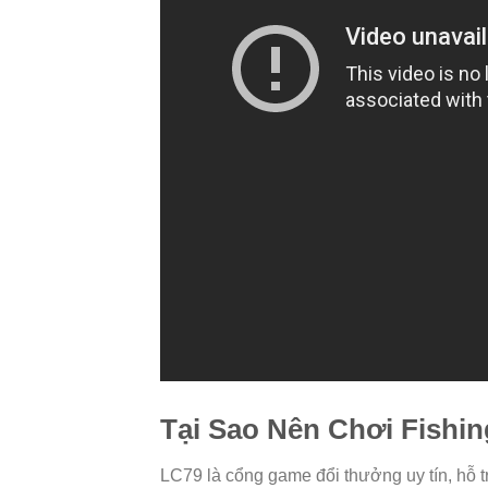
Tại Sao Nên Chơi Fishin
LC79 là cổng game đổi thưởng uy tín, hỗ t