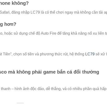
Phone không?
 Safari, đăng nhập LC79 là có thể chơi ngay mà không cần tải a
ng hơn?
, hoặc sử dụng chế độ Auto Fire để tăng khả năng nổ xu liên t
?
t Tiền”, chọn số tiền và phương thức rút, hệ thống
LC79
sẽ xử 
isco mà không phải game bắn cá đổi thưởng
 thanh – hình ảnh độc đáo, dễ thắng, và có nhiều phần quà hấp