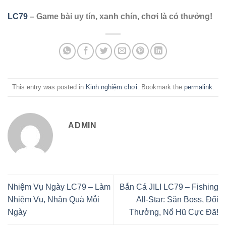
LC79
– Game bài uy tín, xanh chín, chơi là có thưởng!
This entry was posted in
Kinh nghiệm chơi
. Bookmark the
permalink
.
ADMIN
Nhiệm Vụ Ngày LC79 – Làm
Bắn Cá JILI LC79 – Fishing
Nhiệm Vụ, Nhận Quà Mỗi
All-Star: Săn Boss, Đổi
Ngày
Thưởng, Nổ Hũ Cực Đã!