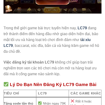
Trong thế giới game bài trực tuyến hiện nay,
LC79
đang
trở thành điểm đến hàng đầu nhờ giao diện hiện đại, bảo
mật tối ưu và hàng loạt trò chơi đình đám như
t
ài xỉu
LC79
, baccarat, xóc đĩa, bắn cá và hàng trăm game nổ hũ
đa chủ đề.
Việc đăng ký tài khoản LC79
không chỉ giúp bạn trải
nghiệm trọn vẹn các trò chơi mà còn mở ra hàng loạt ưu
đãi mà ít cổng game nào sánh kịp.
Lý Do Bạn Nên Đăng Ký LC79 Game Bài
TIÊU CHÍ
LC79
CÁC GAME KHÁC
Rất ít hoặc
Tặng code tân thủ
Nhận ngay 79K