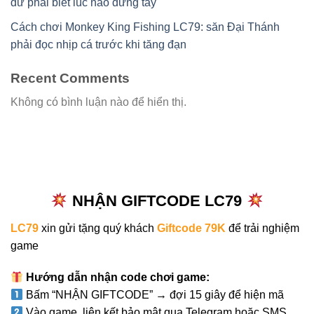
dữ phải biết lúc nào dừng tay
Cách chơi Monkey King Fishing LC79: săn Đại Thánh
phải đọc nhịp cá trước khi tăng đạn
Recent Comments
Không có bình luận nào để hiển thị.
NHẬN
GIFTCODE
LC79
LC79
xin gửi tặng quý khách
Giftcode 79K
để trải nghiệm
game
Hướng dẫn nhận code chơi game:
Bấm “NHẬN GIFTCODE” → đợi 15 giây để hiện mã
Vào game, liên kết bảo mật qua Telegram hoặc SMS