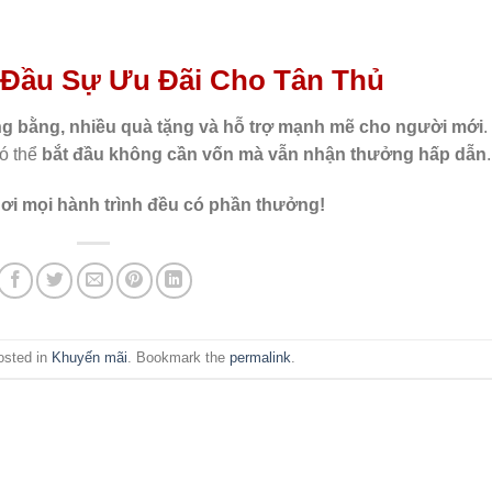
 Đầu Sự Ưu Đãi Cho Tân Thủ
g bằng, nhiều quà tặng và hỗ trợ mạnh mẽ cho người mới
.
có thể
bắt đầu không cần vốn mà vẫn nhận thưởng hấp dẫn
.
ơi mọi hành trình đều có phần thưởng!
osted in
Khuyến mãi
. Bookmark the
permalink
.