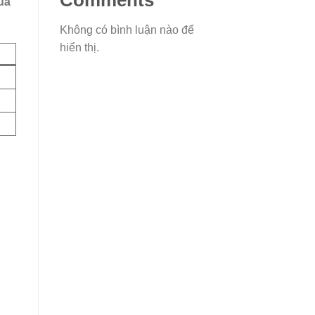
Comments
uà
Không có bình luận nào để
hiển thị.