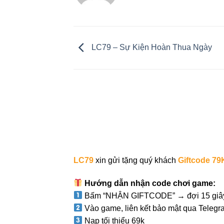
LC79 – Sự Kiện Hoàn Thua Ngày
LC79
xin gửi tặng quý khách
Giftcode 79
Hướng dẫn nhận code chơi game:
Bấm “NHẬN GIFTCODE” → đợi 15 giây
Vào game, liên kết bảo mật qua Teleg
Nạp tối thiểu 69k