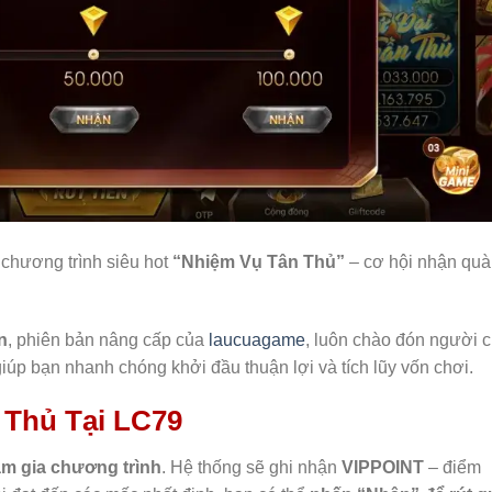
chương trình siêu hot
“Nhiệm Vụ Tân Thủ”
– cơ hội nhận quà
n
, phiên bản nâng cấp của
laucuagame
, luôn chào đón người 
úp bạn nhanh chóng khởi đầu thuận lợi và tích lũy vốn chơi.
 Thủ Tại LC79
am gia chương trình
. Hệ thống sẽ ghi nhận
VIPPOINT
– điểm