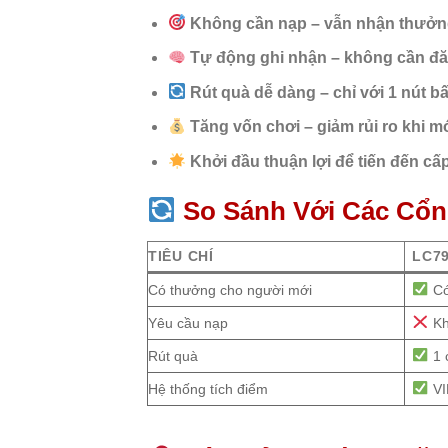
Không cần nạp – vẫn nhận thưở
Tự động ghi nhận – không cần đ
Rút quà dễ dàng – chỉ với 1 nút b
Tăng vốn chơi – giảm rủi ro khi m
Khởi đầu thuận lợi để tiến đến cấ
So Sánh Với Các Cổ
TIÊU CHÍ
LC7
Có thưởng cho người mới
Có
Yêu cầu nạp
Kh
Rút quà
1 
Hệ thống tích điểm
VI